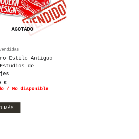
AGOTADO
Vendidas
ro Estilo Antiguo
Estudios de
jes
00
€
do / No disponible
R MÁS