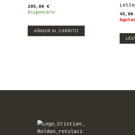
Lette
295,00
€
Disponible
45,0
Agota
AÑADIR AL CARRITO
LEE