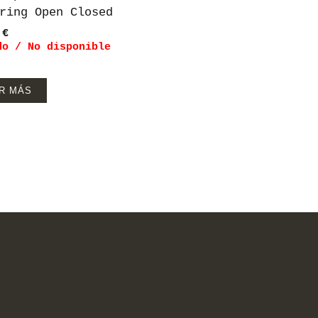
ring Open Closed
0
€
do / No disponible
R MÁS