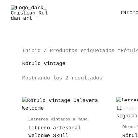
Ir
al
INICI
contenido
Inicio
/ Productos etiquetados “Rótul
Rótulo vintage
Mostrando los 2 resultados
Letreros Pintados a Mano
Obras 
Letrero artesanal
Welcome Skull
Rótul