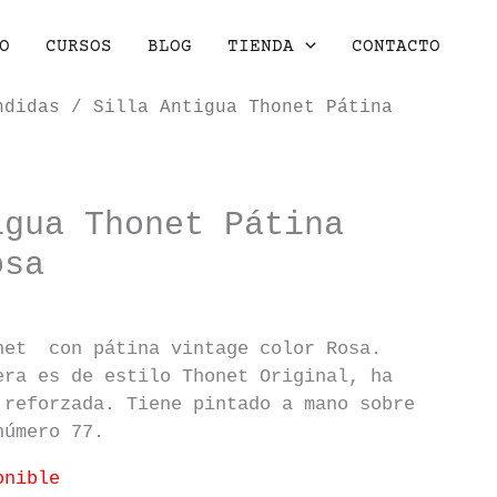
O
CURSOS
BLOG
TIENDA
CONTACTO
ndidas
/ Silla Antigua Thonet Pátina
igua Thonet Pátina
osa
net con pátina vintage color Rosa.
era es de estilo Thonet Original, ha
 reforzada. Tiene pintado a mano sobre
número 77.
onible