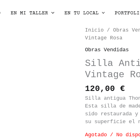
O
EN MI TALLER
EN TU LOCAL
PORTFOLI
Inicio
/
Obras Ve
Vintage Rosa
Obras Vendidas
Silla Ant
Vintage R
120,00
€
Silla antigua Tho
Esta silla de mad
sido restaurada y
su superficie el 
Agotado / No disp