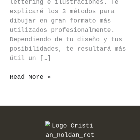
lettering e ilustraciones. Te
explicaré los 3 métodos para
dibujar en gran formato más
utilizados profesionalmente.
Dependiendo de tu diseño y tus
posibilidades, te resultará más
útil un […]
3
Read More »
métodos
para
dibujar
en
gran
formato